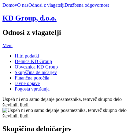
Domov
O nas
Odnosi z vlagatelji
Družbena odgovornost
KD Group, d.o.o.
Odnosi z vlagatelji
Meni
Hitri podatki
Delnica KD Group
Obveznica KD Group
Skupščina delničarjev
Finančna poročila
Javne objave
Pogosta vprašanja
Uspeh ni eno samo dejanje posameznika, temveč skupno delo
številnih ljudi.
Skupščina delničarjev