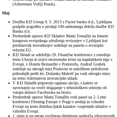
(Arboretum Volčji Potok).
Maj
Družba KD Group 9. 5. 2013 s Factor banko d.d., Ljubljana
podpiše pogodbo o prodaji 100-odstotnega deleža družbe KD
Banka d.d.
Predsednik uprave KD Skladov Matej Tomažin na letnem
kongresu evropskega združenja revizorjev v Ljubljani kot
predstavnik investitorjev sodeluje na panelu o revizijski
reformi EU.
KD Skladi se udeležijo 29. Finančne konference z osrednjo
temo Ukrepi in izzivi ekonomske krize na kapitalskem trgu v
Evropi, v Hotelu Bernardin v Portorožu. Andraž Grahek
sodeluje na okrogli mizi Poslovne in naložbene priložnosti
prihodnjih petih let, Dušanka Malerič pa vodi okroglo mizo
na temo Alternativni investicijski skladi.
V KD Skladih pripravijo oglasno akcijo, s katero se
navezujejo na vroče dogajanje v tehnološkem sektorju ob
vstopu delnice Facebooka na borzo.
Predsednik uprave Matej Tomažin vodi panel na 2. Letni
konferenci Fleming Europe v Pragi o srednji in vzhodni
Evropi na temo distribucijskih kanalov vzajemnih skladov v
vzhodni Evropi.
1. maja je na mesto izvršnega direktorja področja zdravstvenih