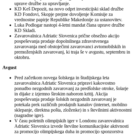
uprave družbe za upravljanje.
KD Keš Depozit, na novo odprt investicijski sklad družbe
KD Fondovi, Skopje prejme dovoljenje Komisije za
vrednostne papirje Republike Makedonije za ustanovitev.
Luka Podlogar nastopi 4-letni mandat člana uprave družbe
KD Skladi.
Zavarovalnica Adriatic Slovenica prične obsežno akcijo
pospeševanja prodaje dopolnilnega zdravstvenega
zavarovanja med obstoječimi zavarovanci avtomobilskih in
premoženjskih zavarovanj, ki traja še v avgustu, septembru in
oktobru.
Avgust
Pred začetkom novega šolskega in študijskega leta
zavarovalnica Adriatic Slovenica pripravi kakovostno
ponudbo nezgodnih zavarovanj za predšolske otroke, šolarje
in dijake z izjemno širokim naborom kritij. Akcija
pospeševanja prodaje šolskih nezgodnih zavarovanj je
potekala prek različnih prodajnih kanalov (internet, mobilno
sklepanje, direktna pošta, zloženke) in s številnimi aktivnostmi
(nagradne igre).
V času poletnih olimpijskih iger v Londonu zavarovalnica
Adriatic Slovenica izvede številne komunikacijske aktivnosti
za promocijo olimpijskega duha in promocijo sponzorstva