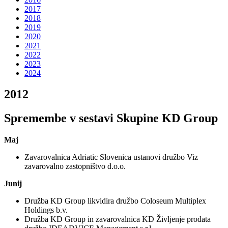
2017
2018
2019
2020
2021
2022
2023
2024
2012
Spremembe v sestavi Skupine KD Group
Maj
Zavarovalnica Adriatic Slovenica ustanovi družbo Viz
zavarovalno zastopništvo d.o.o.
Junij
Družba KD Group likvidira družbo Coloseum Multiplex
Holdings b.v.
Družba KD Group in zavarovalnica KD Življenje prodata