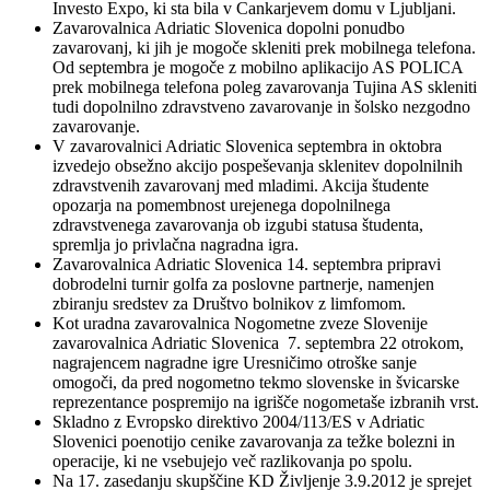
Investo Expo, ki sta bila v Cankarjevem domu v Ljubljani.
Zavarovalnica Adriatic Slovenica dopolni ponudbo
zavarovanj, ki jih je mogoče skleniti prek mobilnega telefona.
Od septembra je mogoče z mobilno aplikacijo AS POLICA
prek mobilnega telefona poleg zavarovanja Tujina AS skleniti
tudi dopolnilno zdravstveno zavarovanje in šolsko nezgodno
zavarovanje.
V zavarovalnici Adriatic Slovenica septembra in oktobra
izvedejo obsežno akcijo pospeševanja sklenitev dopolnilnih
zdravstvenih zavarovanj med mladimi. Akcija študente
opozarja na pomembnost urejenega dopolnilnega
zdravstvenega zavarovanja ob izgubi statusa študenta,
spremlja jo privlačna nagradna igra.
Zavarovalnica Adriatic Slovenica 14. septembra pripravi
dobrodelni turnir golfa za poslovne partnerje, namenjen
zbiranju sredstev za Društvo bolnikov z limfomom.
Kot uradna zavarovalnica Nogometne zveze Slovenije
zavarovalnica Adriatic Slovenica 7. septembra 22 otrokom,
nagrajencem nagradne igre Uresničimo otroške sanje
omogoči, da pred nogometno tekmo slovenske in švicarske
reprezentance pospremijo na igrišče nogometaše izbranih vrst.
Skladno z Evropsko direktivo 2004/113/ES v Adriatic
Slovenici poenotijo cenike zavarovanja za težke bolezni in
operacije, ki ne vsebujejo več razlikovanja po spolu.
Na 17. zasedanju skupščine KD Življenje 3.9.2012 je sprejet