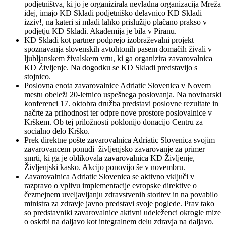
podjetništva, ki jo je organizirala nevladna organizacija Mreža
idej, imajo KD Skladi podjetniško delavnico KD Skladi
izziv!, na kateri si mladi lahko prislužijo plačano prakso v
podjetju KD Skladi. Akademija je bila v Piranu.
KD Skladi kot partner podprejo izobraževalni projekt
spoznavanja slovenskih avtohtonih pasem domačih živali v
ljubljanskem živalskem vrtu, ki ga organizira zavarovalnica
KD Življenje. Na dogodku se KD Skladi predstavijo s
stojnico.
Poslovna enota zavarovalnice Adriatic Slovenica v Novem
mestu obeleži 20-letnico uspešnega poslovanja. Na novinarski
konferenci 17. oktobra družba predstavi poslovne rezultate in
načrte za prihodnost ter odpre nove prostore poslovalnice v
Krškem. Ob tej priložnosti poklonijo donacijo Centru za
socialno delo Krško.
Prek direktne pošte zavarovalnica Adriatic Slovenica svojim
zavarovancem ponudi življenjsko zavarovanje za primer
smrti, ki ga je oblikovala zavarovalnica KD Življenje,
Življenjski kasko. Akcijo ponovijo še v novembru.
Zavarovalnica Adriatic Slovenica se aktivno vključi v
razpravo o vplivu implementacije evropske direktive o
čezmejnem uveljavljanju zdravstvenih storitev in na povabilo
ministra za zdravje javno predstavi svoje poglede. Prav tako
so predstavniki zavarovalnice aktivni udeleženci okrogle mize
o oskrbi na daljavo kot integralnem delu zdravja na daljavo.