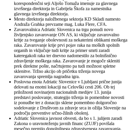
korespondenčni seji Aljošo Tomaža imenuje za glavnega
izvršnega direktorja in Gabrijela Škofa za namestnika
glavnega izvršnega direktorja.
Mesto direktorja naložbenega sektorja KD Skladi namesto
Andraža Grahka prevzame mag. Luka Flere, CFA.
Zavarovalnica Adriatic Slovenica na trgu ponudi novo
življenjsko zavarovanje ON AS, ki vključuje zavarovalno
kritje za tveganje obolevnosti za nekaterimi oblikami moškega
raka. Zavarovanje krije prvi pojav raka na moških spolnih
organih in vključuje tudi kritje za primer smrti zaradi
kateregakoli raka ter dnevno nadomestilo za bolnišnično
zdravljenje moškega raka. Zavarovanje je mogoče skleniti
prek direktne pošte, načrtujemo pa tudi možnost spletne
sklenitve. Tržno akcijo ob pričetku trženja novega
zavarovanja spremlja nagradna igra.
Poslovna enota Adriatic Slovenice v Ljubljani prične junija
delovati na enotni lokaciji na Celovški cesti 206. Ob tej
priložnosti novinarjem nacionalnih medijev 13. junija
predstavi poslovanje, strategijo trženja in pomembne novosti
iz ponudbe ter z donacijo sklene pomembno dolgoročno
sodelovanje z Društvom za zdravje srca in ožilja Slovenije na
področju preventive srčno-žilnih obolenj.
Adriatic Slovenica javnost obvesti, da bo s 1. julijem zaradi
Zakona o uravnoteženju javnih financ (ZUJF) povišala
mesečno premijo dopolnilnega zdravstvenega zavarovanja.