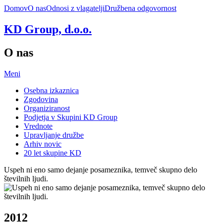
Domov
O nas
Odnosi z vlagatelji
Družbena odgovornost
KD Group, d.o.o.
O nas
Meni
Osebna izkaznica
Zgodovina
Organiziranost
Podjetja v Skupini KD Group
Vrednote
Upravljanje družbe
Arhiv novic
20 let skupine KD
Uspeh ni eno samo dejanje posameznika, temveč skupno delo
številnih ljudi.
2012