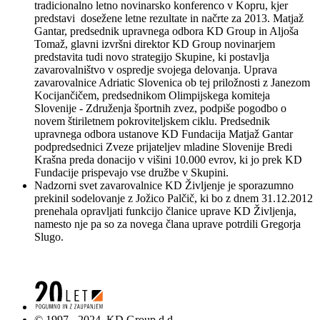
tradicionalno letno novinarsko konferenco v Kopru, kjer
predstavi dosežene letne rezultate in načrte za 2013. Matjaž
Gantar, predsednik upravnega odbora KD Group in Aljoša
Tomaž, glavni izvršni direktor KD Group novinarjem
predstavita tudi novo strategijo Skupine, ki postavlja
zavarovalništvo v ospredje svojega delovanja. Uprava
zavarovalnice Adriatic Slovenica ob tej priložnosti z Janezom
Kocijančičem, predsednikom Olimpijskega komiteja
Slovenije - Združenja športnih zvez, podpiše pogodbo o
novem štiriletnem pokroviteljskem ciklu. Predsednik
upravnega odbora ustanove KD Fundacija Matjaž Gantar
podpredsednici Zveze prijateljev mladine Slovenije Bredi
Krašna preda donacijo v višini 10.000 evrov, ki jo prek KD
Fundacije prispevajo vse družbe v Skupini.
Nadzorni svet zavarovalnice KD Življenje je sporazumno
prekinil sodelovanje z Jožico Palčič, ki bo z dnem 31.12.2012
prenehala opravljati funkcijo članice uprave KD Življenja,
namesto nje pa so za novega člana uprave potrdili Gregorja
Slugo.
© 1997 - 2024, KD Group d.d.