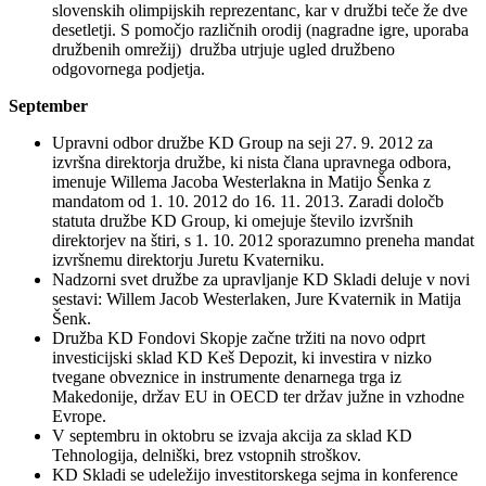
slovenskih olimpijskih reprezentanc, kar v družbi teče že dve
desetletji. S pomočjo različnih orodij (nagradne igre, uporaba
družbenih omrežij) družba utrjuje ugled družbeno
odgovornega podjetja.
September
Upravni odbor družbe KD Group na seji 27. 9. 2012 za
izvršna direktorja družbe, ki nista člana upravnega odbora,
imenuje Willema Jacoba Westerlakna in Matijo Šenka z
mandatom od 1. 10. 2012 do 16. 11. 2013. Zaradi določb
statuta družbe KD Group, ki omejuje število izvršnih
direktorjev na štiri, s 1. 10. 2012 sporazumno preneha mandat
izvršnemu direktorju Juretu Kvaterniku.
Nadzorni svet družbe za upravljanje KD Skladi deluje v novi
sestavi: Willem Jacob Westerlaken, Jure Kvaternik in Matija
Šenk.
Družba KD Fondovi Skopje začne tržiti na novo odprt
investicijski sklad KD Keš Depozit, ki investira v nizko
tvegane obveznice in instrumente denarnega trga iz
Makedonije, držav EU in OECD ter držav južne in vzhodne
Evrope.
V septembru in oktobru se izvaja akcija za sklad KD
Tehnologija, delniški, brez vstopnih stroškov.
KD Skladi se udeležijo investitorskega sejma in konference