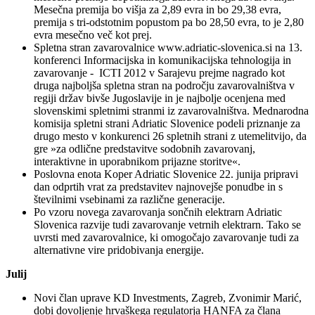
Mesečna premija bo višja za 2,89 evra in bo 29,38 evra,
premija s tri-odstotnim popustom pa bo 28,50 evra, to je 2,80
evra mesečno več kot prej.
Spletna stran zavarovalnice www.adriatic-slovenica.si na 13.
konferenci Informacijska in komunikacijska tehnologija in
zavarovanje - ICTI 2012 v Sarajevu prejme nagrado kot
druga najboljša spletna stran na področju zavarovalništva v
regiji držav bivše Jugoslavije in je najbolje ocenjena med
slovenskimi spletnimi stranmi iz zavarovalništva. Mednarodna
komisija spletni strani Adriatic Slovenice podeli priznanje za
drugo mesto v konkurenci 26 spletnih strani z utemelitvijo, da
gre »za odlične predstavitve sodobnih zavarovanj,
interaktivne in uporabnikom prijazne storitve«.
Poslovna enota Koper Adriatic Slovenice 22. junija pripravi
dan odprtih vrat za predstavitev najnovejše ponudbe in s
številnimi vsebinami za različne generacije.
Po vzoru novega zavarovanja sončnih elektrarn Adriatic
Slovenica razvije tudi zavarovanje vetrnih elektrarn. Tako se
uvrsti med zavarovalnice, ki omogočajo zavarovanje tudi za
alternativne vire pridobivanja energije.
Julij
Novi član uprave KD Investments, Zagreb, Zvonimir Marić,
dobi dovoljenje hrvaškega regulatorja HANFA za člana