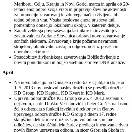
Mariboru, Celju, Kranju in Novi Gorici marca in aprila ob 20-
letnici enot odpro svoja vrata in pripravijo številne aktivnosti
za promocijo zavarovanj in zdravega načina življenja ob
tednu odprtih vrat. Vsaka poslovna enota prispeva tudi
pomembno donacijo lokalnemu okolju, v katerem deluje.
Zaradi velikega povpraševanja lastnikov in investitorjev
zavarovalnica Adriatic Slovenica pripravi novo zavarovanje
sončnih elektrarn. Zavarovanje krije požarne nevarnosti,
strojelom, obratovalni zastoj in odgovornost iz posesti in
uporabe elektrarne.
Posodobitev življenjskega zavarovanja Boljše življenje z
novim ponudnikom in boljšo vsebino storitve DNK analize.
April
Na novo lokacijo na Dunajsko cesto 63 v Ljubljani (to je od
1. 5. 2013 nov poslovni naslov družbe) se preselijo družbe
KD Group, KD Kapital, KD Kvart in KD Mark.
Upravni odbor družbe KD Group se 26. 4. 2012 seznani z
dejstvom, da dr. Draško Veselinovič in Peter Grašek na lastno
željo odstopata s funkcij izvršnih direktorjev in članov
upravnega odbora družbe KD Group z dnem 17. redne
skupščine delničarjev družbe. Upravni odbor sprejme
odločitev, da skupščini delničarjev predlaga imenovanje dveh
novih članov upravnega odbora, in sicer Gabrijela Škofa in