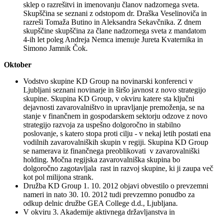
sklep o razrešitvi in imenovanju članov nadzornega sveta.
Skupščina se seznani z odstopom dr. Draška Veselinoviča in
razreši Tomaža Butino in Aleksandra Sekavčnika. Z dnem
skupščine skupščina za člane nadzornega sveta z mandatom
4-ih let poleg Andreja Nemca imenuje Jureta Kvaternika in
Simono Jamnik Čok.
Oktober
Vodstvo skupine KD Group na novinarski konferenci v
Ljubljani seznani novinarje in širšo javnost z novo strategijo
skupine. Skupina KD Group, v okviru katere sta ključni
dejavnosti zavarovalništvo in upravljanje premoženja, se na
stanje v finančnem in gospodarskem sektorju odzove z novo
strategijo razvoja za uspešno dolgoročno in stabilno
poslovanje, s katero stopa proti cilju - v nekaj letih postati ena
vodilnih zavarovalniških skupin v regiji. Skupina KD Group
se namerava iz finančnega preoblikovati v zavarovalniški
holding. Močna regijska zavarovalniška skupina bo
dolgoročno zagotavljala rast in razvoj skupine, ki ji zaupa več
kot pol milijona strank.
Družba KD Group 1. 10. 2012 objavi obvestilo o prevzemni
nameri in nato 30. 10. 2012 tudi prevzemno ponudbo za
odkup delnic družbe GEA College d.d., Ljubljana.
V okviru 3. Akademije aktivnega državljanstva in