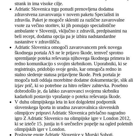
strank in ima visoke cilje.
Adriatic Slovenica trgu ponudi prenovljena dodatna
zdravstvena zavarovanja v novem paketu Specialisti in
zdravila. Paket je mogoče skleniti za različne zavarovalne
vsote za večino storitev, ki jih ponujajo specialistične
ambulante v Sloveniji, vključno z zdravili, predpisanimi na
beli recept, dodatna opcija pa je izbira nadstandardne
nastanitve v zdravilišču.
Adriatic Slovenica omogoči zavarovancem prek novega
škodnega portala AS ne le prijavo škode, temveč sprotno
spremljanje poteka reševanja njihovega škodnega primera in
redno komunikacijo s svojim skrbnikom. Uporabniki, ki se
registrirajo, pridobijo svoje geslo, kar omogoča redno in
stalno sledenje statusa prijavljene škode. Prek portala je
mogoča tudi oddaja morebitne dodatne dokumentacije, slik ali
izjav prič, ki so potrebne za hitro rešitev zahtevka. Posebno
dobrodošlo je, da lahko zavarovanci svojemu skrbniku
kadarkoli postavijo vprašanje o poteku reševanja škode.
V duhu olimpijskega leta in kot dolgoletni podpornik
slovenskega športa in uradna zavarovalnica slovenskih
olimpijcev pripravi Adriatic Slovenica privlačno nagradno
igro Z Adriatic Slovenico na olimpijske igre v London 2012,
ki se izteče 15. junija in 6 srečnežev popelje na ogled poletnih
olimpijskih iger v London.
Poslovne enote Adriatic Slovenice v Murski Soboti,