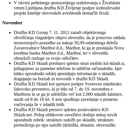
V okviru petletnega sponzorskega sodelovanja z Živalskim
vrtom Ljubljana družba KD Življenje podpre izobraževalni
projekt kmetije slovenskih avtohtonih domačih živali.
November
Družba KD Group 7. 11. 2012 zaradi objektivnega
obveščanja vlagateljev objavi obvestilo, da je ponovno oddala
nezavezujočo ponudbo za nakup 50,99-odstotnega deleža
Zavarovalnice Maribor d.d., Maribor, ki ga je prodajala Nova
kreditna banka Maribor d.d., Maribor, ter v obvestilu
obrazloži razloge za svojo odločitev.
Družba KD Skladi predstavi spletno stran mobile.kd-skladi.si,
prilagojeno za pametne telefone in tablične računalnike, kjer
lahko uporabniki odslej spremljajo informacije o skladih,
dogajanju na borzah in novostih v družbi KD Skladi.
Družba KD Skladi kot sponzor podpre Svetovno mladinsko
šahovsko prvenstvo, ki je bilo od 7. do 19. novembra v
Mariboru in se ga je udeležilo več kot 2.000 mladih šahistov,
starih od 8 do 18 let. S tem spodbuja zavedanje o pomenu
varčevanja že v mladih letih.
Družba KD Skladi prenovi spletno poslovalnico KD
Skladi.net. Poleg oblikovne osvežitve dodajo nekaj novih
uporabnih rubrik: strukturo naložb po skladih, strukturo
premoženja po tipu naložb (delniški, denarni, obvezniški