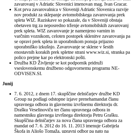
zavarovanj v Adriatic Slovenici imenovan mag. Ivan Gracar.
Kot prva zavarovalnica v Sloveniji Adriatic Slovenica razvije
nov produkt za sklepanje avtomobilskega zavarovanja prek
spleta WIZ. Raziskave so pokazale, da v Sloveniji obstaja
obetaven trg za neposredno trženje avtomobilskih zavarovanj
prek spleta. WIZ zavarovanje je namenjeno varnim in
varčnim voznikom, celoten postopek sklenitve zavarovanja pa
se opravi prek spleta in uporabnikom ponuja prijazno
uporabniško izkušnjo. Zavarovanje se sklene v šestih
enostavnih korakih prek spletne strani www.wiz.si, stranka pa
polico prejme kar po elektronski pošti.
Družba KD Življenje se kot podpornik pridruži
vseslovenskemu družbeno odgovornemu programu NE-
ODVISEN.SI.
Junij
7. 6. 2012, z dnem 17. skupščine delničarjev družbe KD
Group na podlagi odstopne izjave prenehamandat članu
upravnega odbora in glavnemu izvršnemu direktorju dr.
Drašku Veselinoviču ter članu upravnega odbora in
namestniku glavnega izvršnega direktorja Petru Grašku.
Skupščina delničarjev za nova člana upravnega odbora za
mandat od 7. 6. 2012 do 16. 11. 2013 imenuje Gabrijela
Škofa in Aljošo Tomaža, upravni odbor pa nato na