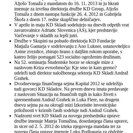
Aljošo Tomaža z mandatom do 16. 11. 2013 in ju hkrati
imenuje za izvršna direktorja družbe KD Group, Aljošo
Tomaža z dnem nastopa funkcije 26. 4. 2012 in Gabrijela
Škofa z dnem 17. redne skupščine delničarjev.
V aprilu in maju KD Skladi sodelujejo na dnevih odprtih vrat
zavarovalnice Adriatic Slovenica (AS), kjer predstavijo
Varčevanje v skladih za lepši jutri.
Družbe v Skupini na pobudo direktorja KD Fundacije
Matjaža Gantarja v sodelovanju z Ano Lukner, ustanoviteljico
Anine zvezdice, zbirajo hrano z daljšim rokom uporabe, s
katero želijo pomagati 523 socialno ogroženim družinam.
Na 52. seminarju Študentske borze se okrogle mize z
naslovom Kriza evroobmočja: Kje smo in kam gremo?
udeleži tudi direktor naložbenega sektorja KD Skladi Andraž
Grahek.
Dvodnevnega finančnega sejma Kapital 2012 se udeležijo
tudi govorci KD Skladov. Na prvem dnevu imata predavanje
z naslovom Situacija na finančnih trgih in kako živeti s
spremembami Andraž Grahek in Luka Flere, na drugem
dnevu sejma pa na okrogli mizi Izkoristite investicijske
priložnosti v kriznih časih sodeluje tudi Andraž Grahek.
Nadzorni svet KD Skladi za novega predsednika uprave
družbe imenuje Mateja Tomažina, dosedanjega člana uprave,
in sicer od 2. 5. 2012 do izteka njegovega mandata ter za
novega člana uprave imenuje Luko Podlogarja za obdobje