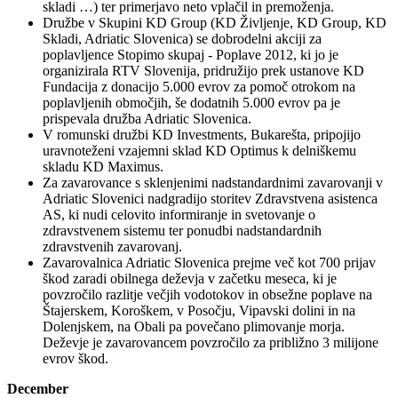
skladi …) ter primerjavo neto vplačil in premoženja.
Družbe v Skupini KD Group (KD Življenje, KD Group, KD
Skladi, Adriatic Slovenica) se dobrodelni akciji za
poplavljence Stopimo skupaj - Poplave 2012, ki jo je
organizirala RTV Slovenija, pridružijo prek ustanove KD
Fundacija z donacijo 5.000 evrov za pomoč otrokom na
poplavljenih območjih, še dodatnih 5.000 evrov pa je
prispevala družba Adriatic Slovenica.
V romunski družbi KD Investments, Bukarešta, pripojijo
uravnoteženi vzajemni sklad KD Optimus k delniškemu
skladu KD Maximus.
Za zavarovance s sklenjenimi nadstandardnimi zavarovanji v
Adriatic Slovenici nadgradijo storitev Zdravstvena asistenca
AS, ki nudi celovito informiranje in svetovanje o
zdravstvenem sistemu ter ponudbi nadstandardnih
zdravstvenih zavarovanj.
Zavarovalnica Adriatic Slovenica prejme več kot 700 prijav
škod zaradi obilnega deževja v začetku meseca, ki je
povzročilo razlitje večjih vodotokov in obsežne poplave na
Štajerskem, Koroškem, v Posočju, Vipavski dolini in na
Dolenjskem, na Obali pa povečano plimovanje morja.
Deževje je zavarovancem povzročilo za približno 3 milijone
evrov škod.
December