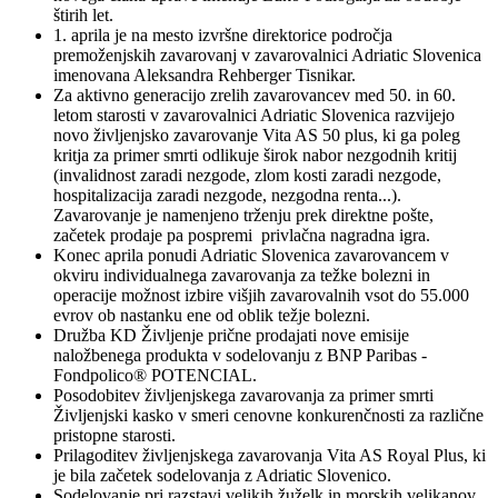
štirih let.
1. aprila je na mesto izvršne direktorice področja
premoženjskih zavarovanj v zavarovalnici Adriatic Slovenica
imenovana Aleksandra Rehberger Tisnikar.
Za aktivno generacijo zrelih zavarovancev med 50. in 60.
letom starosti v zavarovalnici Adriatic Slovenica razvijejo
novo življenjsko zavarovanje Vita AS 50 plus, ki ga poleg
kritja za primer smrti odlikuje širok nabor nezgodnih kritij
(invalidnost zaradi nezgode, zlom kosti zaradi nezgode,
hospitalizacija zaradi nezgode, nezgodna renta...).
Zavarovanje je namenjeno trženju prek direktne pošte,
začetek prodaje pa pospremi privlačna nagradna igra.
Konec aprila ponudi Adriatic Slovenica zavarovancem v
okviru individualnega zavarovanja za težke bolezni in
operacije možnost izbire višjih zavarovalnih vsot do 55.000
evrov ob nastanku ene od oblik težje bolezni.
Družba KD Življenje prične prodajati nove emisije
naložbenega produkta v sodelovanju z BNP Paribas -
Fondpolico® POTENCIAL.
Posodobitev življenjskega zavarovanja za primer smrti
Življenjski kasko v smeri cenovne konkurenčnosti za različne
pristopne starosti.
Prilagoditev življenjskega zavarovanja Vita AS Royal Plus, ki
je bila začetek sodelovanja z Adriatic Slovenico.
Sodelovanje pri razstavi velikih žuželk in morskih velikanov