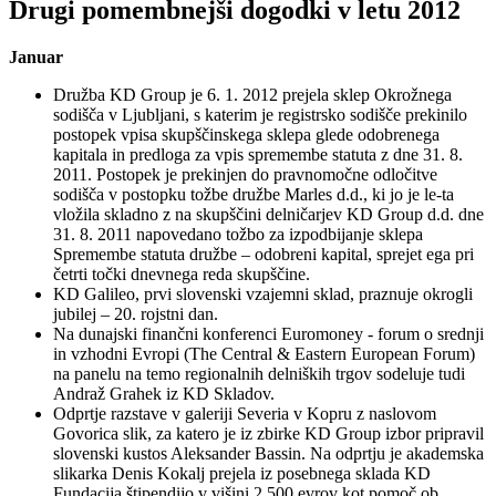
Drugi pomembnejši dogodki v letu 2012
Januar
Družba KD Group je 6. 1. 2012 prejela sklep Okrožnega
sodišča v Ljubljani, s katerim je registrsko sodišče prekinilo
postopek vpisa skupščinskega sklepa glede odobrenega
kapitala in predloga za vpis spremembe statuta z dne 31. 8.
2011. Postopek je prekinjen do pravnomočne odločitve
sodišča v postopku tožbe družbe Marles d.d., ki jo je le-ta
vložila skladno z na skupščini delničarjev KD Group d.d. dne
31. 8. 2011 napovedano tožbo za izpodbijanje sklepa
Spremembe statuta družbe – odobreni kapital, sprejet ega pri
četrti točki dnevnega reda skupščine.
KD Galileo, prvi slovenski vzajemni sklad, praznuje okrogli
jubilej – 20. rojstni dan.
Na dunajski finančni konferenci Euromoney - forum o srednji
in vzhodni Evropi (The Central & Eastern European Forum)
na panelu na temo regionalnih delniških trgov sodeluje tudi
Andraž Grahek iz KD Skladov.
Odprtje razstave v galeriji Severia v Kopru z naslovom
Govorica slik, za katero je iz zbirke KD Group izbor pripravil
slovenski kustos Aleksander Bassin. Na odprtju je akademska
slikarka Denis Kokalj prejela iz posebnega sklada KD
Fundacija štipendijo v višini 2.500 evrov kot pomoč ob