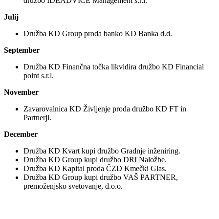
družbo IDEADVICE Management s.r.l.
Julij
Družba KD Group proda banko KD Banka d.d.
September
Družba KD Finančna točka likvidira družbo KD Financial
point s.r.l.
November
Zavarovalnica KD Življenje proda družbo KD FT in
Partnerji.
December
Družba KD Kvart kupi družbo Gradnje inženiring.
Družba KD Group kupi družbo DRI Naložbe.
Družba KD Kapital proda ČZD Kmečki Glas.
Družba KD Group kupi družbo VAŠ PARTNER,
premoženjsko svetovanje, d.o.o.