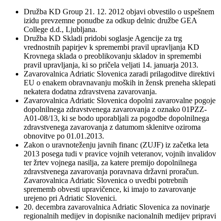
Družba KD Group 21. 12. 2012 objavi obvestilo o uspešnem
izidu prevzemne ponudbe za odkup delnic družbe GEA
College d.d., Ljubljana.
Družba KD Skladi pridobi soglasje Agencije za trg
vrednostnih papirjev k spremembi pravil upravljanja KD
Krovnega sklada o preoblikovanju skladov in spremembi
pravil upravljanja, ki so pričela veljati 14. januarja 2013.
Zavarovalnica Adriatic Slovenica zaradi prilagoditve direktivi
EU o enakem obravnavanju moških in žensk preneha sklepati
nekatera dodatna zdravstvena zavarovanja.
Zavarovalnica Adriatic Slovenica dopolni zavarovalne pogoje
dopolnilnega zdravstvenega zavarovanja z oznako 01PZZ-
A01-08/13, ki se bodo uporabljali za pogodbe dopolnilnega
zdravstvenega zavarovanja z datumom sklenitve oziroma
obnovitve po 01.01.2013.
Zakon o uravnoteženju javnih financ (ZUJF) iz začetka leta
2013 posega tudi v pravice vojnih veteranov, vojnih invalidov
ter žrtev vojnega nasilja, za katere premijo dopolnilnega
zdravstvenega zavarovanja poravnava državni proračun.
Zavarovalnica Adriatic Slovenica o uvedbi potrebnih
sprememb obvesti upravičence, ki imajo to zavarovanje
urejeno pri Adriatic Slovenici.
20. decembra zavarovalnica Adriatic Slovenica za novinarje
regionalnih medijev in dopisnike nacionalnih medijev pripravi