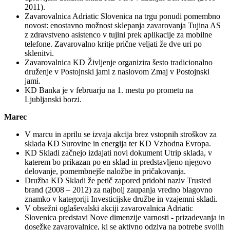
2011).
Zavarovalnica Adriatic Slovenica na trgu ponudi pomembno
novost: enostavno možnost sklepanja zavarovanja Tujina AS
z zdravstveno asistenco v tujini prek aplikacije za mobilne
telefone. Zavarovalno kritje prične veljati že dve uri po
sklenitvi.
Zavarovalnica KD Življenje organizira šesto tradicionalno
druženje v Postojnski jami z naslovom Zmaj v Postojnski
jami.
KD Banka je v februarju na 1. mestu po prometu na
Ljubljanski borzi.
Marec
V marcu in aprilu se izvaja akcija brez vstopnih stroškov za
sklada KD Surovine in energija ter KD Vzhodna Evropa.
KD Skladi začnejo izdajati novi dokument Utrip sklada, v
katerem bo prikazan po en sklad in predstavljeno njegovo
delovanje, pomembnejše naložbe in pričakovanja.
Družba KD Skladi že petič zapored pridobi naziv Trusted
brand (2008 – 2012) za najbolj zaupanja vredno blagovno
znamko v kategoriji Investicijske družbe in vzajemni skladi.
V obsežni oglaševalski akciji zavarovalnica Adriatic
Slovenica predstavi Nove dimenzije varnosti - prizadevanja in
dosežke zavarovalnice, ki se aktivno odziva na potrebe svojih