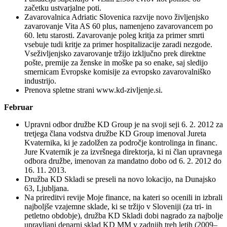
začetku ustvarjalne poti.
Zavarovalnica Adriatic Slovenica razvije novo življenjsko
zavarovanje Vita AS 60 plus, namenjeno zavarovancem po
60. letu starosti. Zavarovanje poleg kritja za primer smrti
vsebuje tudi kritje za primer hospitalizacije zaradi nezgode.
Vseživljenjsko zavarovanje tržijo izključno prek direktne
pošte, premije za ženske in moške pa so enake, saj sledijo
smernicam Evropske komisije za evropsko zavarovalniško
industrijo.
Prenova spletne strani www.kd-zivljenje.si.
Februar
Upravni odbor družbe KD Group je na svoji seji 6. 2. 2012 za
tretjega člana vodstva družbe KD Group imenoval Jureta
Kvaternika, ki je zadolžen za področje kontrolinga in financ.
Jure Kvaternik je za izvršnega direktorja, ki ni član upravnega
odbora družbe, imenovan za mandatno dobo od 6. 2. 2012 do
16. 11. 2013.
Družba KD Skladi se preseli na novo lokacijo, na Dunajsko
63, Ljubljana.
Na prireditvi revije Moje finance, na kateri so ocenili in izbrali
najboljše vzajemne sklade, ki se tržijo v Sloveniji (za tri- in
petletno obdobje), družba KD Skladi dobi nagrado za najbolje
upravljani denarni sklad KD MM v zadnjih treh letih (2009–