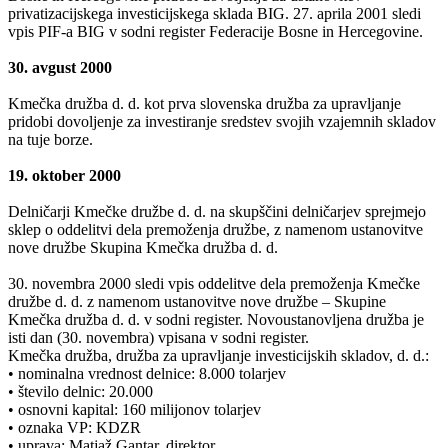
privatizacijskega investicijskega sklada BIG. 27. aprila 2001 sledi
vpis PIF-a BIG v sodni register Federacije Bosne in Hercegovine.
30. avgust 2000
Kmečka družba d. d. kot prva slovenska družba za upravljanje
pridobi dovoljenje za investiranje sredstev svojih vzajemnih skladov
na tuje borze.
19. oktober 2000
Delničarji Kmečke družbe d. d. na skupščini delničarjev sprejmejo
sklep o oddelitvi dela premoženja družbe, z namenom ustanovitve
nove družbe Skupina Kmečka družba d. d.
30. novembra 2000 sledi vpis oddelitve dela premoženja Kmečke
družbe d. d. z namenom ustanovitve nove družbe – Skupine
Kmečka družba d. d. v sodni register. Novoustanovljena družba je
isti dan (30. novembra) vpisana v sodni register.
Kmečka družba, družba za upravljanje investicijskih skladov, d. d.:
• nominalna vrednost delnice: 8.000 tolarjev
• število delnic: 20.000
• osnovni kapital: 160 milijonov tolarjev
• oznaka VP: KDZR
• uprava: Matjaž Gantar, direktor