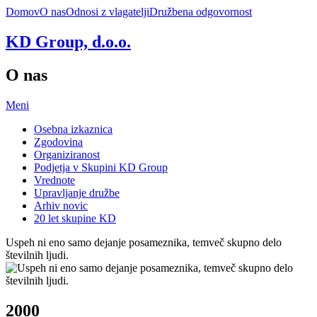
Domov
O nas
Odnosi z vlagatelji
Družbena odgovornost
KD Group, d.o.o.
O nas
Meni
Osebna izkaznica
Zgodovina
Organiziranost
Podjetja v Skupini KD Group
Vrednote
Upravljanje družbe
Arhiv novic
20 let skupine KD
Uspeh ni eno samo dejanje posameznika, temveč skupno delo
številnih ljudi.
2000