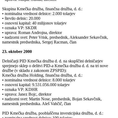
Skupina Kmečka družba, finančna družba, d. d.:
• nominalna vrednost delnice: 2.000 tolarjev
• število delnic: 20.000
• osnovni kapital: 40 milijonov tolarjev
• oznaka VP: SKDR
• uprava: Roman Androjna, direktor
• nadzorni svet: Peter Vrisk, predsednik, Aleksander Sekavčnik,
namestnik predsednika, Sergej Racman, član
23. oktober 2000
Delničarji PID Kmečka družba d. d. na skupščini delničarjev
sprejmejo sklep o delitvi PID-a Kmečka družba d. d. na tri nove
družbe (v skladu z zakonom ZPSPID):
Kmečka družba Holding, finančna družba, d. d.:
• nominalna vrednost delnice: 8.000 tolarjev
• osnovni kapital: 9.531.056.000 tolarjev
• oznaka VP: KDHR
• uprava: Janez Bojc, direktor
• nadzorni svet: Martin Nose, predsednik, Bojan Sekavčnik,
namestnik predsednika. Aleš Vahčič, član
PID Kmečka družba, pooblaščena investicijska družba, d. d.:
• nominalna vrednost delnice: 100 tolarjev