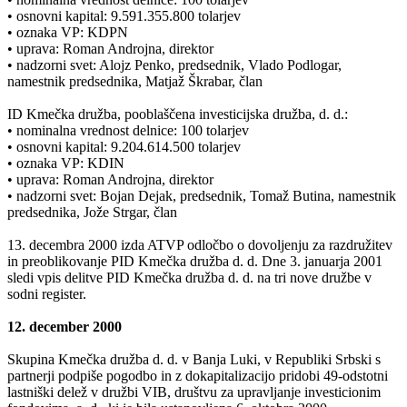
• osnovni kapital: 9.591.355.800 tolarjev
• oznaka VP: KDPN
• uprava: Roman Androjna, direktor
• nadzorni svet: Alojz Penko, predsednik, Vlado Podlogar,
namestnik predsednika, Matjaž Škrabar, član
ID Kmečka družba, pooblaščena investicijska družba, d. d.:
• nominalna vrednost delnice: 100 tolarjev
• osnovni kapital: 9.204.614.500 tolarjev
• oznaka VP: KDIN
• uprava: Roman Androjna, direktor
• nadzorni svet: Bojan Dejak, predsednik, Tomaž Butina, namestnik
predsednika, Jože Strgar, član
13. decembra 2000 izda ATVP odločbo o dovoljenju za razdružitev
in preoblikovanje PID Kmečka družba d. d. Dne 3. januarja 2001
sledi vpis delitve PID Kmečka družba d. d. na tri nove družbe v
sodni register.
12. december 2000
Skupina Kmečka družba d. d. v Banja Luki, v Republiki Srbski s
partnerji podpiše pogodbo in z dokapitalizacijo pridobi 49-odstotni
lastniški delež v družbi VIB, društvu za upravljanje investicionim