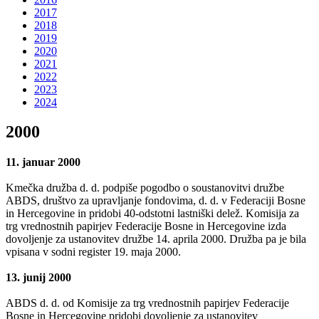
2017
2018
2019
2020
2021
2022
2023
2024
2000
11. januar 2000
Kmečka družba d. d. podpiše pogodbo o soustanovitvi družbe
ABDS, društvo za upravljanje fondovima, d. d. v Federaciji Bosne
in Hercegovine in pridobi 40-odstotni lastniški delež. Komisija za
trg vrednostnih papirjev Federacije Bosne in Hercegovine izda
dovoljenje za ustanovitev družbe 14. aprila 2000. Družba pa je bila
vpisana v sodni register 19. maja 2000.
13. junij 2000
ABDS d. d. od Komisije za trg vrednostnih papirjev Federacije
Bosne in Hercegovine pridobi dovoljenje za ustanovitev