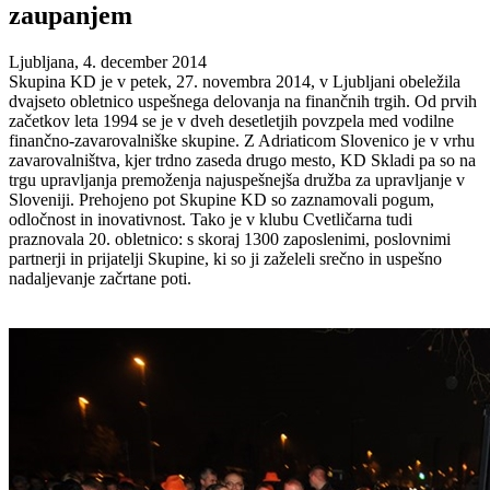
zaupanjem
Ljubljana,
4. december 2014
Skupina KD je v petek, 27. novembra 2014, v Ljubljani obeležila
dvajseto obletnico uspešnega delovanja na finančnih trgih. Od prvih
začetkov leta 1994 se je v dveh desetletjih povzpela med vodilne
finančno-zavarovalniške skupine. Z Adriaticom Slovenico je v vrhu
zavarovalništva, kjer trdno zaseda drugo mesto, KD Skladi pa so na
trgu upravljanja premoženja najuspešnejša družba za upravljanje v
Sloveniji. Prehojeno pot Skupine KD so zaznamovali pogum,
odločnost in inovativnost. Tako je v klubu Cvetličarna tudi
praznovala 20. obletnico: s skoraj 1300 zaposlenimi, poslovnimi
partnerji in prijatelji Skupine, ki so ji zaželeli srečno in uspešno
nadaljevanje začrtane poti.