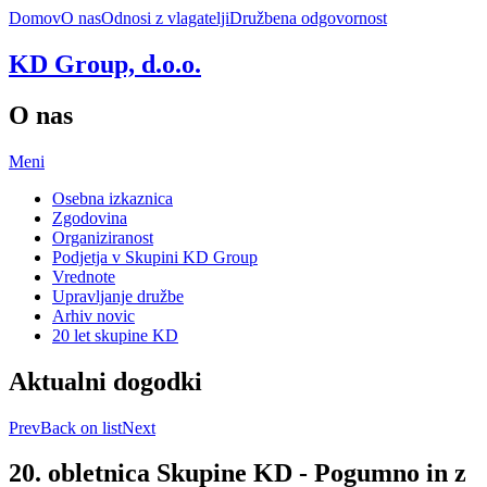
Domov
O nas
Odnosi z vlagatelji
Družbena odgovornost
KD Group, d.o.o.
O nas
Meni
Osebna izkaznica
Zgodovina
Organiziranost
Podjetja v Skupini KD Group
Vrednote
Upravljanje družbe
Arhiv novic
20 let skupine KD
Aktualni dogodki
Prev
Back on list
Next
20. obletnica Skupine KD - Pogumno in z